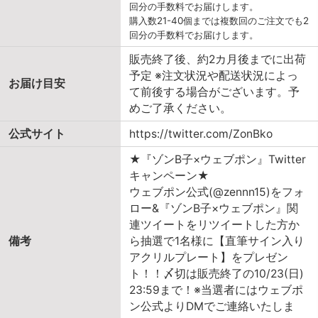
回分の手数料でお届けします。
購入数21-40個までは複数回のご注文でも2
回分の手数料でお届けします。
販売終了後、約2カ月後までに出荷
予定 ※注文状況や配送状況によっ
お届け目安
て前後する場合がございます。予
めご了承ください。
公式サイト
https://twitter.com/ZonBko
★『ゾンB子×ウェブポン』Twitter
キャンペーン★
ウェブポン公式(@zennn15)をフォ
ロー&『ゾンB子×ウェブポン』関
連ツイートをリツイートした方か
備考
ら抽選で1名様に【直筆サイン入り
アクリルプレート】をプレゼン
ト！！〆切は販売終了の10/23(日)
23:59まで！※当選者にはウェブポ
ン公式よりDMでご連絡いたしま