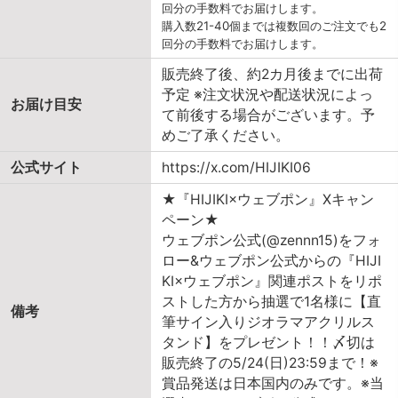
回分の手数料でお届けします。
購入数21-40個までは複数回のご注文でも2
回分の手数料でお届けします。
販売終了後、約2カ月後までに出荷
予定 ※注文状況や配送状況によっ
お届け目安
て前後する場合がございます。予
めご了承ください。
公式サイト
https://x.com/HIJIKI06
★『HIJIKI×ウェブポン』Xキャン
ペーン★
ウェブポン公式(@zennn15)をフォ
ロー&ウェブポン公式からの『HIJI
KI×ウェブポン』関連ポストをリポ
ストした方から抽選で1名様に【直
備考
筆サイン入りジオラマアクリルス
タンド】をプレゼント！！〆切は
販売終了の5/24(日)23:59まで！※
賞品発送は日本国内のみです。※当