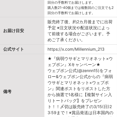
回分の手数料でお届けします。
購入数21-40個までは複数回のご注文でも2
回分の手数料でお届けします。
販売終了後、約2カ月後までに出荷
予定 ※注文状況や配送状況によっ
お届け目安
て前後する場合がございます。予
めご了承ください。
公式サイト
https://x.com/Millennium_213
★『病弱ウサギとマリオネット×ウ
ェブポン』Xキャンペーン★
ウェブポン公式(@zennn15)をフォ
ロー&ウェブポン公式からの『病弱
ウサギとマリオネット×ウェブポ
ン』関連ポストをリポストした方
備考
から抽選で1名様に【複製サイン入
りトートバッグ】をプレゼン
ト！！〆切は販売終了の3/15(日)2
3:59まで！※賞品発送は日本国内の