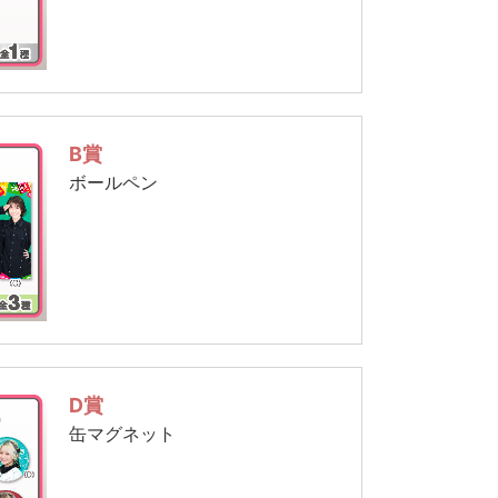
B賞
ボールペン
D賞
缶マグネット