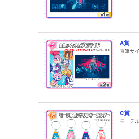
A賞
直筆サ
C賞
モーテ