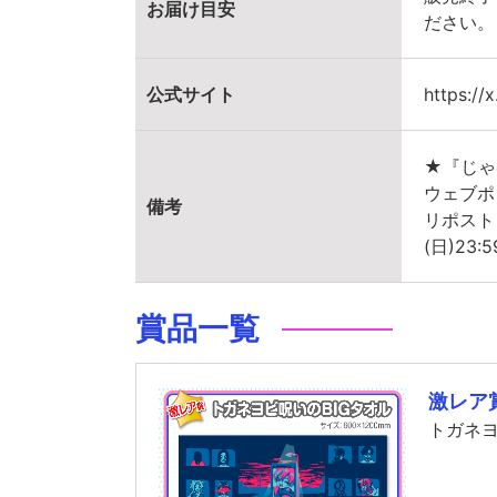
お届け目安
ださい。
公式サイト
https:/
★『じゃ
ウェブポ
備考
リポスト
(日)2
賞品一覧
激レア
トガネヨ