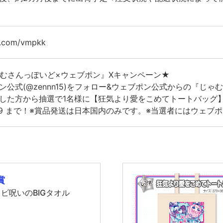
/x.com/vmpkk
むさんっぽいど×ウェブポン』Xキャンペーン★
ン公式(@zennn15)をフォロー&ウェブポン公式からの『じ
した方から抽選で1名様に【狂気より愛をこめてトートバッグ】
3:59 まで！※賞品発送は日本国内のみです。※当選者にはウェ
賞
ビ呪いのBIGタオル