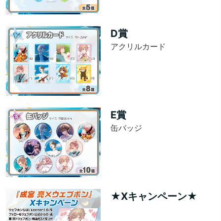
D賞
アクリルカード
E賞
缶バッジ
★Xキャンペーン★