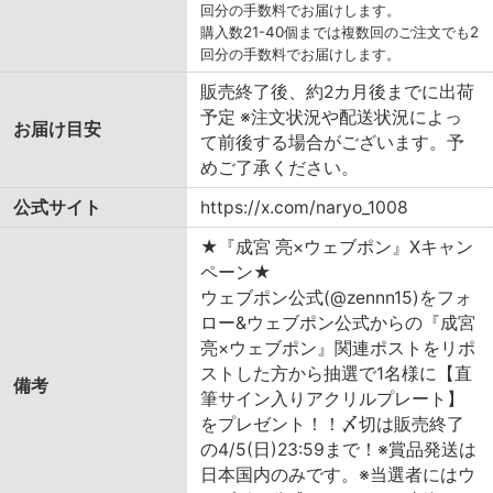
回分の手数料でお届けします。
購入数21-40個までは複数回のご注文でも2
回分の手数料でお届けします。
販売終了後、約2カ月後までに出荷
予定 ※注文状況や配送状況によっ
お届け目安
て前後する場合がございます。予
めご了承ください。
公式サイト
https://x.com/naryo_1008
★『成宮 亮×ウェブポン』Xキャン
ペーン★
ウェブポン公式(@zennn15)をフォ
ロー&ウェブポン公式からの『成宮
亮×ウェブポン』関連ポストをリポ
ストした方から抽選で1名様に【直
備考
筆サイン入りアクリルプレート】
をプレゼント！！〆切は販売終了
の4/5(日)23:59まで！※賞品発送は
日本国内のみです。※当選者にはウ