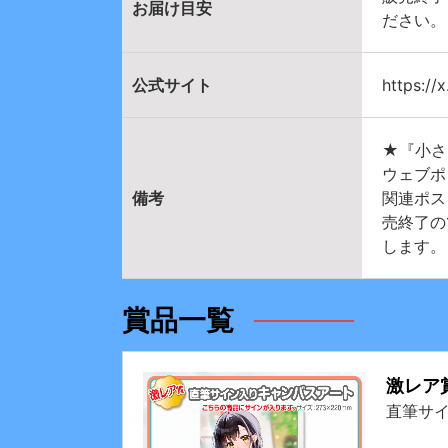
お届け目安
ださい。
公式サイト
https://
★『小さ
ウェブポ
備考
関連ポス
売終了の
します。
賞品一覧
激レア
直筆サ