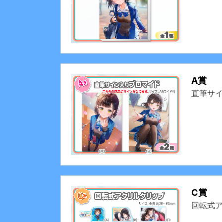
A賞
直筆サ
C賞
回転式