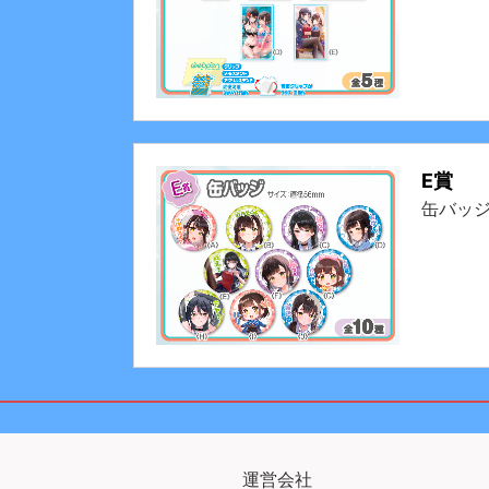
E賞
缶バッ
運営会社