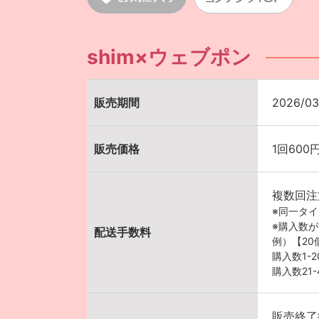
shim×ウェブポン
販売期間
2026/03
販売価格
1回600
複数回注
※同一タ
※購入数
配送手数料
例）【2
購入数1-
購入数21
販売終了