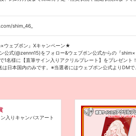
x.com/shim_46_
im×ウェブポン』Xキャンペーン★
ン公式(@zennn15)をフォロー&ウェブポン公式からの『sh
で1名様に【直筆サイン入りアクリルプレート】をプレゼント！！〆
送は日本国内のみです。※当選者にはウェブポン公式よりDMで
賞
イン入りキャンバスアート