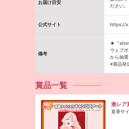
お届け目安
ださい。
公式サイト
https://
★『sh
ウェブポ
備考
から抽選
※賞品発
賞品一覧
激レア
直筆サ