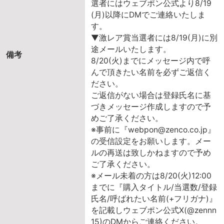
選者にはウェブポン公式より8/19
(月)以降にDMでご連絡いたしま
す。
▼激レア賞当選者には8/19(月)に別
途メールいたします。
備考
8/20(火)までにメッセージ内で呼
んで頂きたい名前を必ずご返信く
ださい。
ご返信がない場合は登録氏名に基
づきメッセージ作成しますので予
めご了承ください。
※事前に『webpon@zenco.co.jp』
の受信設定をお願いします。メー
ルの再送は致しかねますので予め
ご了承ください。
※メール未着の方は8/20(火)12:00
までに『購入タイトル/当選数/登録
氏名/呼ばれたい名前(+フリガナ)』
を記載しウェブポン公式X(@zennn
15)のDMからご連絡ください。