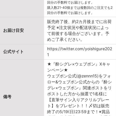
回分の手数料でお届けします。
購入数21-40個までは複数回のご注文でも2
回分の手数料でお届けします。
販売終了後、約2カ月後までに出荷
予定 ※注文状況や配送状況によっ
お届け目安
て前後する場合がございます。予
めご了承ください。
https://twitter.com/yoishigure202
公式サイト
1
★『酔シグレ×ウェブポン』Xキャ
ンペーン★
ウェブポン公式(@zennn15)をフォ
ロー&ウェブポン公式からの『酔シ
グレ×ウェブポン』関連ポストをリ
ポストした方から抽選で1名様に
備考
【直筆サイン入りアクリルプレー
ト】をプレゼント！！〆切は販売
終了の5/19(日)23:59まで！※賞品